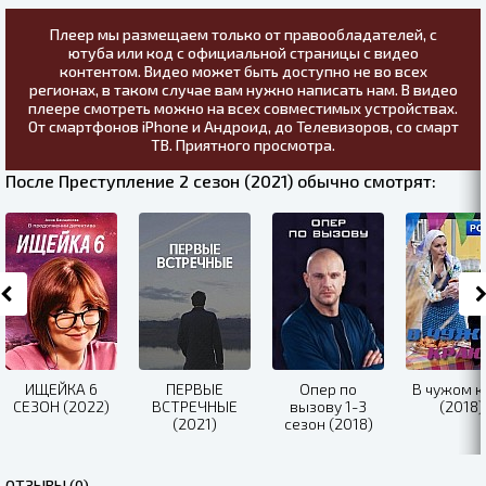
Плеер мы размещаем только от правообладателей, с
ютуба или код с официальной страницы с видео
контентом. Видео может быть доступно не во всех
регионах, в таком случае вам нужно написать нам. В видео
плеере смотреть можно на всех совместимых устройствах.
От смартфонов iPhone и Андроид, до Телевизоров, со смарт
ТВ. Приятного просмотра.
После Преступление 2 сезон (2021) обычно смотрят:
ИЩЕЙКА 6
ПЕРВЫЕ
Опер по
В чужом 
СЕЗОН (2022)
ВСТРЕЧНЫЕ
вызову 1-3
(2018)
(2021)
сезон (2018)
ОТЗЫВЫ (0)