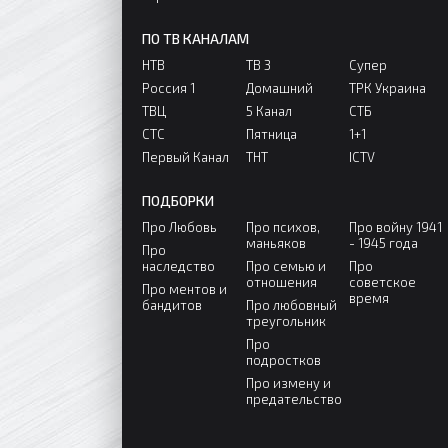
ПО ТВ КАНАЛАМ
НТВ
ТВ 3
Супер
Россия 1
Домашний
ТРК Украина
ТВЦ
5 Канал
СТБ
СТС
Пятница
1+1
Первый Канал
ТНТ
ICTV
ПОДБОРКИ
Про Любовь
Про психов,
Про войну 1941
маньяков
- 1945 года
Про
наследство
Про семью и
Про
отношения
советское
Про ментов и
время
бандитов
Про любовный
треугольник
Про
подростков
Про измену и
предательство