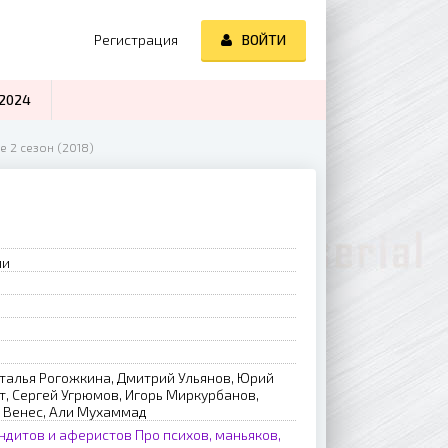
Регистрация
ВОЙТИ
2024
е 2 сезон (2018)
ии
аталья Рогожкина, Дмитрий Ульянов, Юрий
т, Сергей Угрюмов, Игорь Миркурбанов,
х Венес, Али Мухаммад
ндитов и аферистов
Про психов, маньяков,