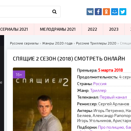
СЕРИАЛЫ 2021
МЕЛОДРАМЫ 2021
2022
2023
Русские сериалы
»
Жанры 2020 года
»
Русские Триллеры 2020
» Спящи
СПЯЩИЕ 2 СЕЗОН (2018) СМОТРЕТЬ ОНЛАЙН
Премьера:
5 марта 2018
16+
Продолжительность:
4 сер
ые
Страны:
Россия
Жанр:
Триллер
Телеканал:
Первый канал
Режиссер:
Сергей Арланов
Актеры:
Игорь Петренко, Н
Беляев, Александр Рапопор
Игорь Угольников, Аристар
Подборки:
Про полицию, ба