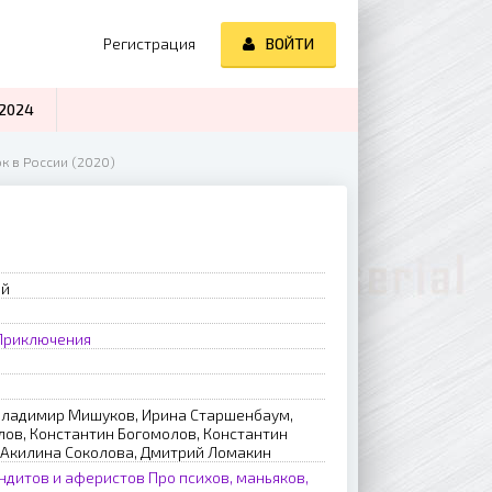
Регистрация
ВОЙТИ
2024
к в России (2020)
ий
Приключения
Владимир Мишуков, Ирина Старшенбаум,
лов, Константин Богомолов, Константин
 Акилина Соколова, Дмитрий Ломакин
ндитов и аферистов
Про психов, маньяков,