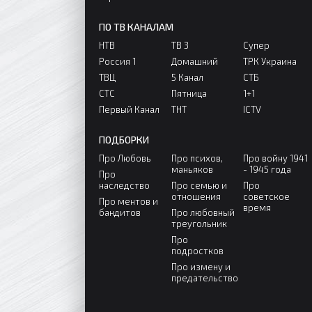
ПО ТВ КАНАЛАМ
НТВ
ТВ 3
Супер
Россия 1
Домашний
ТРК Украина
ТВЦ
5 Канал
СТБ
СТС
Пятница
1+1
Первый Канал
ТНТ
ICTV
ПОДБОРКИ
Про Любовь
Про психов,
Про войну 1941
маньяков
- 1945 года
Про
наследство
Про семью и
Про
отношения
советское
Про ментов и
время
бандитов
Про любовный
треугольник
Про
подростков
Про измену и
предательство