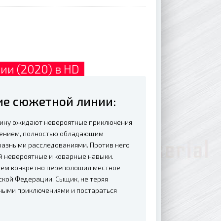
ии (2020) в HD
ие сюжетной линии:
чину ожидают невероятные приключения
 гением, полностью обладающим
разными расследованиями. Против него
й невероятные и коварные навыки.
 чем конкретно переполошил местное
ской Федерации. Сыщик, не теряя
сными приключениями и постараться