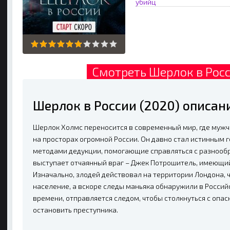
убийц
Смотреть Шерлок в Росс
Шерлок в России (2020) описан
Шерлок Холмс переносится в современный мир, где муж
на просторах огромной России. Он давно стал истинным
методами дедукции, помогающие справляться с разнооб
выступает отчаянный враг – Джек Потрошитель, имеющи
Изначально, злодей действовал на территории Лондона,
население, а вскоре следы маньяка обнаружили в Россий
времени, отправляется следом, чтобы столкнуться с опа
остановить преступника.