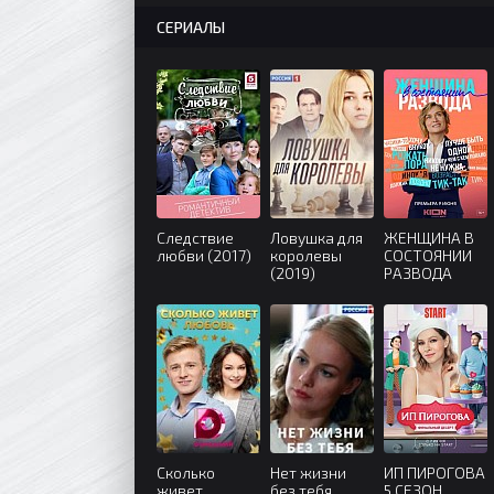
СЕРИАЛЫ
Следствие
Ловушка для
ЖЕНЩИНА В
любви (2017)
королевы
СОСТОЯНИИ
(2019)
РАЗВОДА
(2022)
Сколько
Нет жизни
ИП ПИРОГОВА
живет
без тебя
5 СЕЗОН