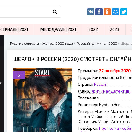
СЕРИАЛЫ 2021
МЕЛОДРАМЫ 2021
2022
2023
Русские сериалы
»
Жанры 2020 года
»
Русский криминал 2020
» Шерло
ШЕРЛОК В РОССИИ (2020) СМОТРЕТЬ ОНЛАЙН
Премьера:
22 октября 2020
16+
Продолжительность:
8 сер
ые
Страны:
Россия
Жанр:
Криминал
Детектив
Телеканал:
Режиссер:
Нурбек Эген
Актеры:
Максим Матвеев, 
Павел Майков, Евгений Дят
Юшкевич, Мария Антонова,
Подборки:
Про полицию, ба