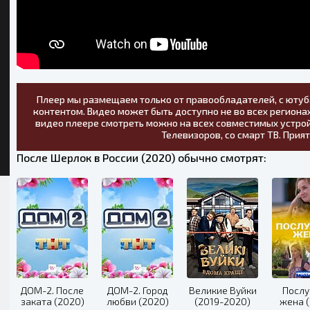
Плеер мы размещаем только от правообладателей, с ютуб
контентом. Видео может быть доступно не во всех регионах
видео плеере смотреть можно на всех совместимых устрой
Телевизоров, со смарт ТВ. Прия
После Шерлок в России (2020) обычно смотрят:
ДОМ-2. После
ДОМ-2. Город
Великие Вуйки
Посл
заката (2020)
любви (2020)
(2019-2020)
жена 