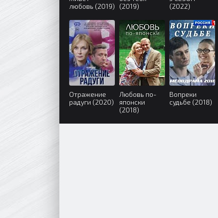
любовь (2019)
(2019)
(2022)
Отражение
Любовь по-
Вопреки
радуги (2020)
японски
судьбе (2018)
(2018)