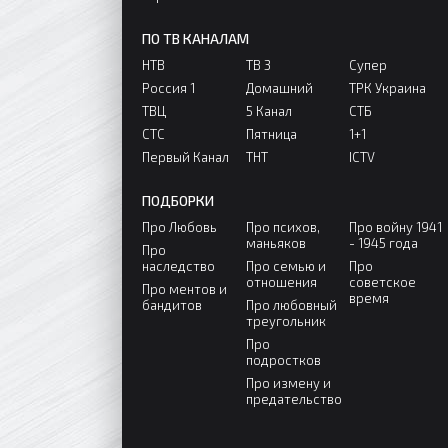
ПО ТВ КАНАЛАМ
НТВ
ТВ 3
Супер
Россия 1
Домашний
ТРК Украина
ТВЦ
5 Канал
СТБ
СТС
Пятница
1+1
Первый Канал
ТНТ
ICTV
ПОДБОРКИ
Про Любовь
Про психов,
Про войну 1941
маньяков
- 1945 года
Про
наследство
Про семью и
Про
отношения
советское
Про ментов и
время
бандитов
Про любовный
треугольник
Про
подростков
Про измену и
предательство