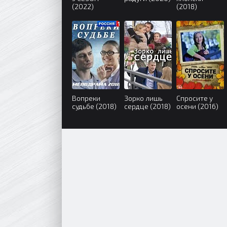
(2022)
(2018)
Вопреки
Зорко лишь
Спросите у
судьбе (2018)
сердце (2018)
осени (2016)