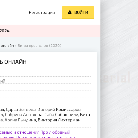
Регистрация
ВОЙТИ
2024
 онлайн
» Битва престолов (2020)
ТЬ ОНЛАЙН
рий
ая, Дарья Зотеева, Валерий Комиссаров,
р, Сабрина Ангелова, Саба Сабашвили, Вита
а, Арина Рындина, Виктория Лихтерман,
 семью и отношения
Про любовный
олодежь
Про измену и предательство