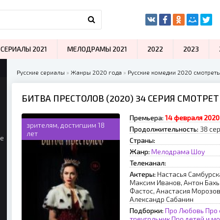
СЕРИАЛЫ 2021
МЕЛОДРАМЫ 2021
2022
2023
Русские сериалы
»
Жанры 2020 года
»
Русские комедии 2020 смотреть
БИТВА ПРЕСТОЛОВ (2020) 34 СЕРИЯ СМОТРЕ
Премьера:
14 февраля 2020
зрителям, достигшим 18
Продолжительность:
38 се
лет
ые
Страны:
Жанр:
Мелодрама
Шоу
Телеканал:
Актеры:
Настасья Самбурск
Максим Иванов, Антон Бахы
Фастос, Анастасия Морозов
Александр Сабанин
Подборки:
Про Любовь
Про
треугольник
Про детей и м