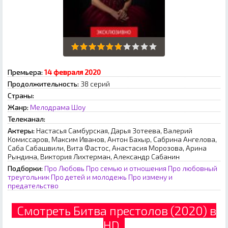
Премьера:
14 февраля 2020
Продолжительность:
38 серий
Страны:
Жанр:
Мелодрама
Шоу
Телеканал:
Актеры:
Настасья Самбурская, Дарья Зотеева, Валерий
Комиссаров, Максим Иванов, Антон Бахыр, Сабрина Ангелова,
Саба Сабашвили, Вита Фастос, Анастасия Морозова, Арина
Рындина, Виктория Лихтерман, Александр Сабанин
Подборки:
Про Любовь
Про семью и отношения
Про любовный
треугольник
Про детей и молодежь
Про измену и
предательство
Смотреть Битва престолов (2020) в
HD