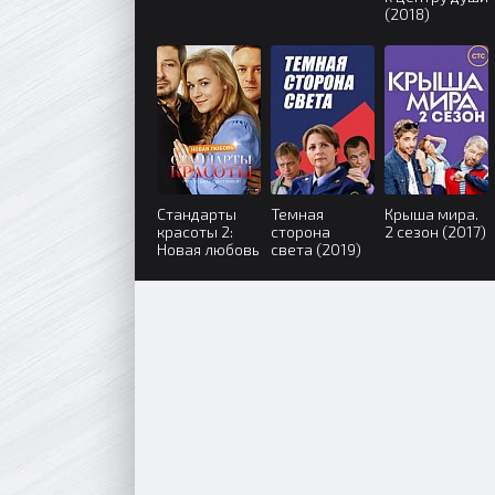
(2018)
Стандарты
Темная
Крыша мира.
красоты 2:
сторона
2 сезон (2017)
Новая любовь
света (2019)
(2018)