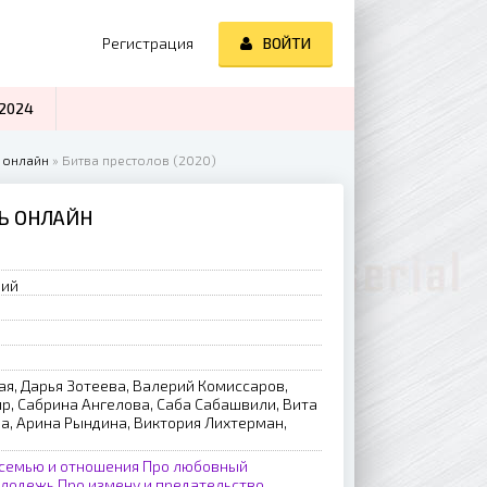
Регистрация
ВОЙТИ
2024
 онлайн
» Битва престолов (2020)
ТЬ ОНЛАЙН
рий
ая, Дарья Зотеева, Валерий Комиссаров,
р, Сабрина Ангелова, Саба Сабашвили, Вита
а, Арина Рындина, Виктория Лихтерман,
 семью и отношения
Про любовный
олодежь
Про измену и предательство