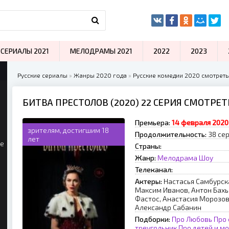
СЕРИАЛЫ 2021
МЕЛОДРАМЫ 2021
2022
2023
Русские сериалы
»
Жанры 2020 года
»
Русские комедии 2020 смотреть
БИТВА ПРЕСТОЛОВ (2020) 22 СЕРИЯ СМОТРЕ
Премьера:
14 февраля 2020
зрителям, достигшим 18
Продолжительность:
38 се
лет
ые
Страны:
Жанр:
Мелодрама
Шоу
Телеканал:
Актеры:
Настасья Самбурск
Максим Иванов, Антон Бахы
Фастос, Анастасия Морозов
Александр Сабанин
Подборки:
Про Любовь
Про
треугольник
Про детей и м