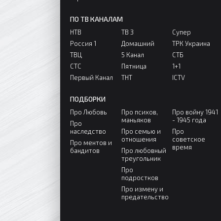
ПО ТВ КАНАЛАМ
НТВ
ТВ 3
Супер
Россия 1
Домашний
ТРК Украина
ТВЦ
5 Канал
СТБ
СТС
Пятница
1+1
Первый Канал
ТНТ
ICTV
ПОДБОРКИ
Про Любовь
Про психов,
Про войну 1941
маньяков
- 1945 года
Про
наследство
Про семью и
Про
отношения
советское
Про ментов и
время
бандитов
Про любовный
треугольник
Про
подростков
Про измену и
предательство