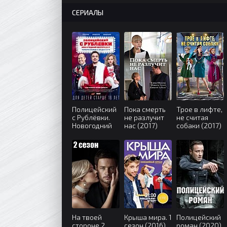
СЕРИАЛЫ
Полицейский
Пока смерть
Трое в лифте,
с Рублёвки.
не разлучит
не считая
Новогодний
нас (2017)
собаки (2017)
беспредел
(2018)
На твоей
Крыша мира. 1
Полицейский
стороне 2
сезон (2016)
роман (2020)