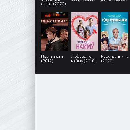
сезон (2020)
Практикант
Любовь по
Родственнички
(2019)
найму (2018)
(2020)