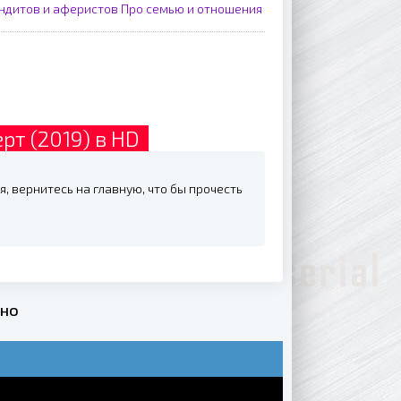
ндитов и аферистов
Про семью и отношения
рт (2019) в HD
я, вернитесь на главную, что бы прочесть
тно