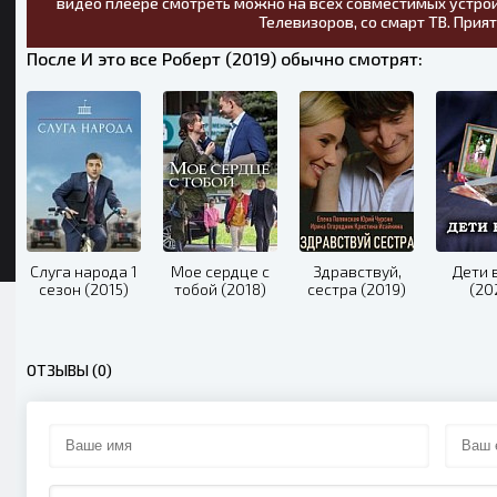
видео плеере смотреть можно на всех совместимых устрой
Телевизоров, со смарт ТВ. Прия
После И это все Роберт (2019) обычно смотрят:
Слуга народа 1
Мое сердце с
Здравствуй,
Дети 
сезон (2015)
тобой (2018)
сестра (2019)
(20
ОТЗЫВЫ (0)