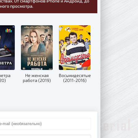
ствах. От смартфонов iPhone и Андроид, до
тного просмотра.
ветра
Не женская
Восьмидесятые
20)
работа (2019)
(2011-2016)