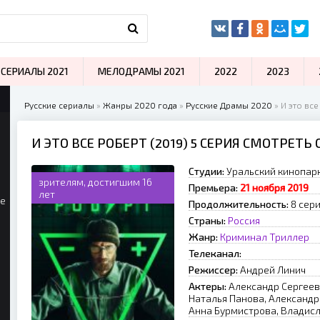
СЕРИАЛЫ 2021
МЕЛОДРАМЫ 2021
2022
2023
Русские сериалы
»
Жанры 2020 года
»
Русские Драмы 2020
» И это все
И ЭТО ВСЕ РОБЕРТ (2019) 5 СЕРИЯ СМОТРЕТЬ
Студии:
Уральский кинопар
зрителям, достигшим 16
Премьера:
21 ноября 2019
лет
ые
Продолжительность:
8 сер
Страны:
Россия
Жанр:
Криминал
Триллер
Телеканал:
Режиссер:
Андрей Линич
Актеры:
Александр Сергеев
Наталья Панова, Александр
Анна Бурмистрова, Владисл