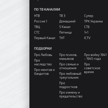
ПО ТВ КАНАЛАМ
НТВ
ТВ 3
Супер
Россия 1
Домашний
ТРК Украина
ТВЦ
5 Канал
СТБ
СТС
Пятница
1+1
Первый Канал
ТНТ
ICTV
ПОДБОРКИ
Про Любовь
Про психов,
Про войну 1941
маньяков
- 1945 года
Про
наследство
Про семью и
Про
отношения
советское
Про ментов и
время
бандитов
Про любовный
треугольник
Про
подростков
Про измену и
предательство