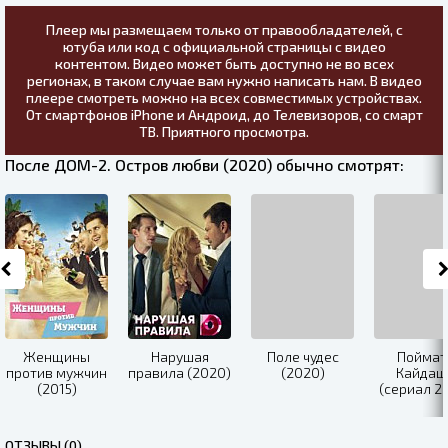
Плеер мы размещаем только от правообладателей, с
ютуба или код с официальной страницы с видео
контентом. Видео может быть доступно не во всех
регионах, в таком случае вам нужно написать нам. В видео
плеере смотреть можно на всех совместимых устройствах.
От смартфонов iPhone и Андроид, до Телевизоров, со смарт
ТВ. Приятного просмотра.
После ДОМ-2. Остров любви (2020) обычно смотрят:
Женщины
Нарушая
Поле чудес
Поймат
против мужчин
правила (2020)
(2020)
Кайдаш
(2015)
(сериал 2
ОТЗЫВЫ (0)