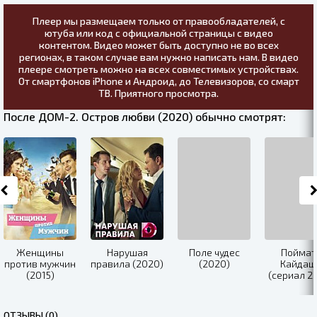
Плеер мы размещаем только от правообладателей, с
ютуба или код с официальной страницы с видео
контентом. Видео может быть доступно не во всех
регионах, в таком случае вам нужно написать нам. В видео
плеере смотреть можно на всех совместимых устройствах.
От смартфонов iPhone и Андроид, до Телевизоров, со смарт
ТВ. Приятного просмотра.
После ДОМ-2. Остров любви (2020) обычно смотрят:
Женщины
Нарушая
Поле чудес
Поймат
против мужчин
правила (2020)
(2020)
Кайдаш
(2015)
(сериал 2
ОТЗЫВЫ (0)