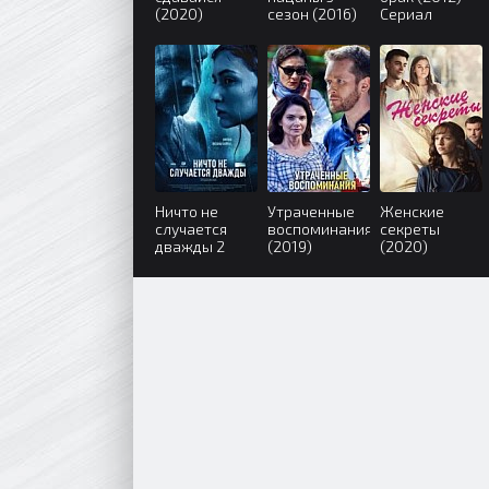
(2020)
сезон (2016)
Сериал
Ничто не
Утраченные
Женские
случается
воспоминания
секреты
дважды 2
(2019)
(2020)
сезон (2020)