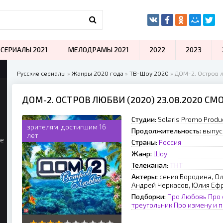
СЕРИАЛЫ 2021
МЕЛОДРАМЫ 2021
2022
2023
Русские сериалы
»
Жанры 2020 года
»
ТВ-Шоу 2020
» ДОМ-2. Остров 
ДОМ-2. ОСТРОВ ЛЮБВИ (2020) 23.08.2020 С
Студии:
Solaris Promo Produ
зрителям, достигшим 16
Продолжительность:
выпус
лет
ые
Страны:
Россия
Жанр:
Шоу
Телеканал:
ТНТ
Актеры:
сения Бородина, Ол
Андрей Черкасов, Юлия Еф
Подборки:
Про Любовь
Про
треугольник
Про измену и 