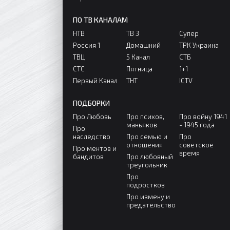
ПО ТВ КАНАЛАМ
НТВ
ТВ 3
Супер
Россия 1
Домашний
ТРК Украина
ТВЦ
5 Канал
СТБ
СТС
Пятница
1+1
Первый Канал
ТНТ
ICTV
ПОДБОРКИ
Про Любовь
Про психов,
Про войну 1941
маньяков
- 1945 года
Про
наследство
Про семью и
Про
отношения
советское
Про ментов и
время
бандитов
Про любовный
треугольник
Про
подростков
Про измену и
предательство