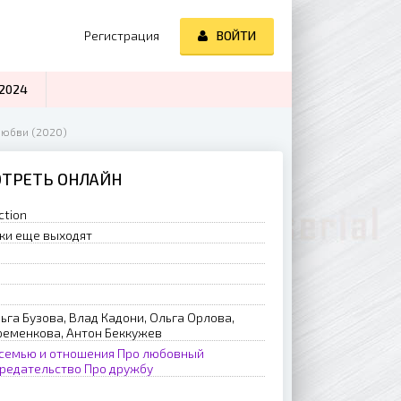
Регистрация
ВОЙТИ
2024
любви (2020)
МОТРЕТЬ ОНЛАЙН
ction
ки еще выходят
ьга Бузова, Влад Кадони, Ольга Орлова,
ременкова, Антон Беккужев
 семью и отношения
Про любовный
предательство
Про дружбу