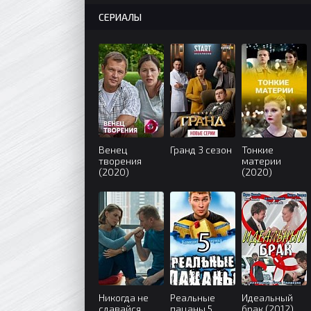
СЕРИАЛЫ
Венец
Гранд 3 сезон
Тонкие
творения
материи
(2020)
(2020)
Никогда не
Реальные
Идеальный
сдавайся
пацаны 5
брак (2012)