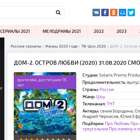
СЕРИАЛЫ 2021
МЕЛОДРАМЫ 2021
2022
2023
Русские сериалы
»
Жанры 2020 года
»
ТВ-Шоу 2020
» ДОМ-2. Остров 
ДОМ-2. ОСТРОВ ЛЮБВИ (2020) 31.08.2020 С
Студии:
Solaris Promo Produ
зрителям, достигшим 16
Продолжительность:
выпус
лет
ые
Страны:
Россия
Жанр:
Шоу
Телеканал:
ТНТ
Актеры:
сения Бородина, Ол
Андрей Черкасов, Юлия Еф
Подборки:
Про Любовь
Про
треугольник
Про измену и 