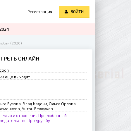
Регистрация
ВОЙТИ
2024
любви (2020)
МОТРЕТЬ ОНЛАЙН
ction
ки еще выходят
ьга Бузова, Влад Кадони, Ольга Орлова,
ременкова, Антон Беккужев
 семью и отношения
Про любовный
предательство
Про дружбу