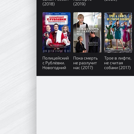
(2018)
(2019)
Полицейский
Пока смерть
Трое в лифте,
с Рублёвки.
не разлучит
не считая
Новогодний
нас (2017)
собаки (2017)
беспредел
(2018)