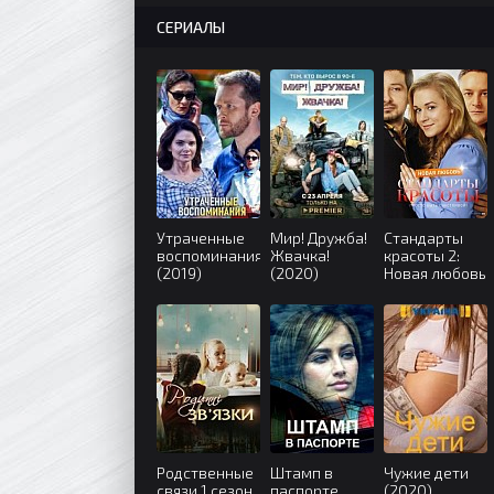
СЕРИАЛЫ
Утраченные
Мир! Дружба!
Стандарты
воспоминания
Жвачка!
красоты 2:
(2019)
(2020)
Новая любовь
(2018)
Родственные
Штамп в
Чужие дети
связи 1 сезон
паспорте
(2020)