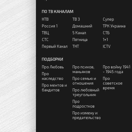
ПО ТВ КАНАЛАМ
НТВ
ТВ 3
Супер
Россия 1
Домашний
ТРК Украина
ТВЦ
5 Канал
СТБ
СТС
Пятница
1+1
Первый Канал
ТНТ
ICTV
ПОДБОРКИ
Про Любовь
Про психов,
Про войну 1941
маньяков
- 1945 года
Про
наследство
Про семью и
Про
отношения
советское
Про ментов и
время
бандитов
Про любовный
треугольник
Про
подростков
Про измену и
предательство