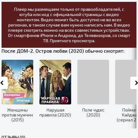
Плеер мы размещаем только от правообладателей, с
ютуба или код с официальной страницы с видео
контентом. Видео может быть доступно не во всех
регионах, в таком случае вам нужно написать нам. В видео
плеере смотреть можно на всех совместимых устройствах.
От смартфонов iPhone и Андроид, до Телевизоров, со смарт
ТВ. Приятного просмотра.
После ДОМ-2. Остров любви (2020) обычно смотрят:
Женщины
Нарушая
Поле чудес
Поймат
против мужчин
правила (2020)
(2020)
Кайдаш
(2015)
(сериал 2
ОТЗЫВЫ (0)