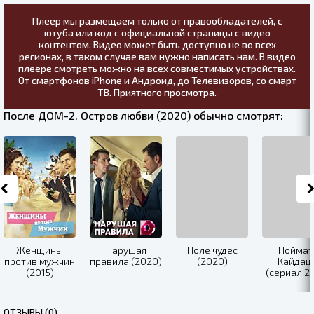
Плеер мы размещаем только от правообладателей, с
ютуба или код с официальной страницы с видео
контентом. Видео может быть доступно не во всех
регионах, в таком случае вам нужно написать нам. В видео
плеере смотреть можно на всех совместимых устройствах.
От смартфонов iPhone и Андроид, до Телевизоров, со смарт
ТВ. Приятного просмотра.
После ДОМ-2. Остров любви (2020) обычно смотрят:
Женщины
Нарушая
Поле чудес
Поймат
против мужчин
правила (2020)
(2020)
Кайдаш
(2015)
(сериал 2
ОТЗЫВЫ (0)