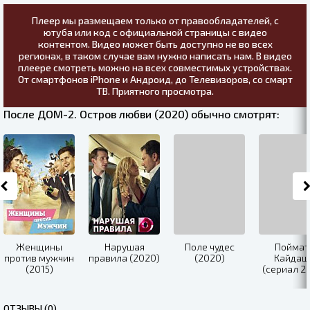
Плеер мы размещаем только от правообладателей, с
ютуба или код с официальной страницы с видео
контентом. Видео может быть доступно не во всех
регионах, в таком случае вам нужно написать нам. В видео
плеере смотреть можно на всех совместимых устройствах.
От смартфонов iPhone и Андроид, до Телевизоров, со смарт
ТВ. Приятного просмотра.
После ДОМ-2. Остров любви (2020) обычно смотрят:
Женщины
Нарушая
Поле чудес
Поймат
против мужчин
правила (2020)
(2020)
Кайдаш
(2015)
(сериал 2
ОТЗЫВЫ (0)