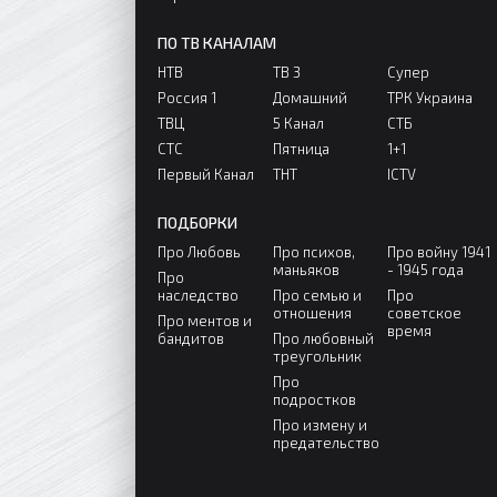
ПО ТВ КАНАЛАМ
НТВ
ТВ 3
Супер
Россия 1
Домашний
ТРК Украина
ТВЦ
5 Канал
СТБ
СТС
Пятница
1+1
Первый Канал
ТНТ
ICTV
ПОДБОРКИ
Про Любовь
Про психов,
Про войну 1941
маньяков
- 1945 года
Про
наследство
Про семью и
Про
отношения
советское
Про ментов и
время
бандитов
Про любовный
треугольник
Про
подростков
Про измену и
предательство