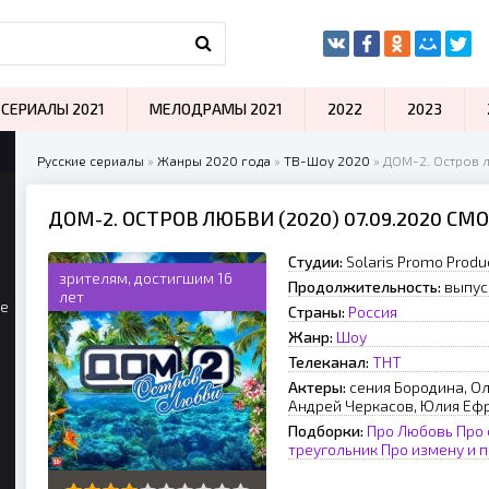
СЕРИАЛЫ 2021
МЕЛОДРАМЫ 2021
2022
2023
Русские сериалы
»
Жанры 2020 года
»
ТВ-Шоу 2020
» ДОМ-2. Остров 
ДОМ-2. ОСТРОВ ЛЮБВИ (2020) 07.09.2020 С
Студии:
Solaris Promo Produ
зрителям, достигшим 16
Продолжительность:
выпус
лет
ые
Страны:
Россия
Жанр:
Шоу
Телеканал:
ТНТ
Актеры:
сения Бородина, Ол
Андрей Черкасов, Юлия Еф
Подборки:
Про Любовь
Про
треугольник
Про измену и 