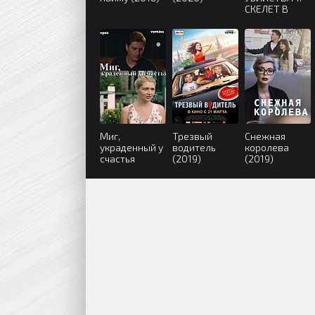
СКЕЛЕТ В
ШКАФУ (2019)
Миг,
Трезвый
Снежная
украденный у
водитель
королева
счастья
(2019)
(2019)
(2020)