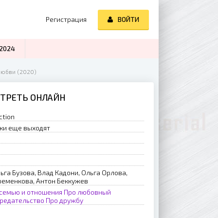
Регистрация
ВОЙТИ
2024
любви (2020)
МОТРЕТЬ ОНЛАЙН
ction
ки еще выходят
ьга Бузова, Влад Кадони, Ольга Орлова,
ременкова, Антон Беккужев
 семью и отношения
Про любовный
предательство
Про дружбу