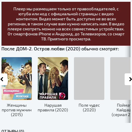
Плеер мы размещаем только от правообладателей, с
ютуба или код с официальной страницы с видео
контентом. Видео может быть доступно не во всех
регионах, в таком случае вам нужно написать нам. В видео
плеере смотреть можно на всех совместимых устройствах.
От смартфонов iPhone и Андроид, до Телевизоров, со смарт
ТВ. Приятного просмотра.
После ДОМ-2. Остров любви (2020) обычно смотрят:
Женщины
Нарушая
Поле чудес
Поймат
против мужчин
правила (2020)
(2020)
Кайдаш
(2015)
(сериал 2
ОТЗЫВЫ (0)