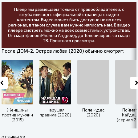
Плеер мы размещаем только от правообладателей, с
ютуба или код с официальной страницы с видео
контентом. Видео может быть доступно не во всех
регионах, в таком случае вам нужно написать нам. В видео
плеере смотреть можно на всех совместимых устройствах.
От смартфонов iPhone и Андроид, до Телевизоров, со смарт
ТВ. Приятного просмотра.
После ДОМ-2. Остров любви (2020) обычно смотрят:
Женщины
Нарушая
Поле чудес
Поймат
против мужчин
правила (2020)
(2020)
Кайдаш
(2015)
(сериал 2
ОТЗЫВЫ (0)