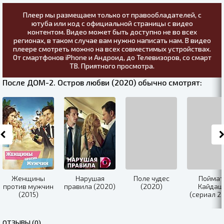
Плеер мы размещаем только от правообладателей, с
ютуба или код с официальной страницы с видео
контентом. Видео может быть доступно не во всех
регионах, в таком случае вам нужно написать нам. В видео
плеере смотреть можно на всех совместимых устройствах.
От смартфонов iPhone и Андроид, до Телевизоров, со смарт
ТВ. Приятного просмотра.
После ДОМ-2. Остров любви (2020) обычно смотрят:
Женщины
Нарушая
Поле чудес
Поймат
против мужчин
правила (2020)
(2020)
Кайдаш
(2015)
(сериал 2
ОТЗЫВЫ (0)