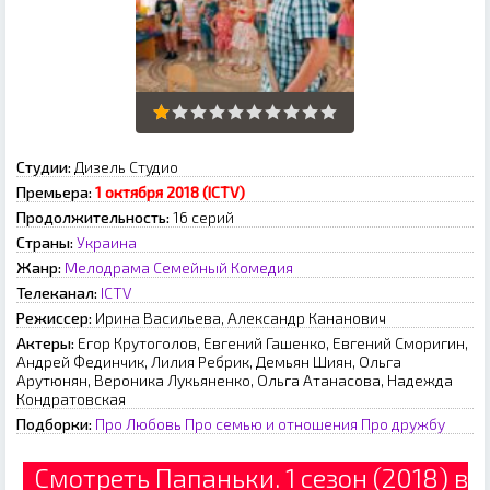
Студии:
Дизель Студио
Премьера:
1 октября 2018 (ICTV)
Продолжительность:
16 серий
Страны:
Украина
Жанр:
Мелодрама
Семейный
Комедия
Телеканал:
ICTV
Режиссер:
Ирина Васильева, Александр Кананович
Актеры:
Егор Крутоголов, Евгений Гашенко, Евгений Сморигин,
Андрей Фединчик, Лилия Ребрик, Демьян Шиян, Ольга
Арутюнян, Вероника Лукьяненко, Ольга Атанасова, Надежда
Кондратовская
Подборки:
Про Любовь
Про семью и отношения
Про дружбу
Смотреть Папаньки. 1 сезон (2018) в