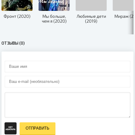
Фронт (2020)
Мы больше,
Любимые дети
Мираж (2
чем я (2020)
(2019)
ОТЗЫВЫ (0)
ОТПРАВИТЬ