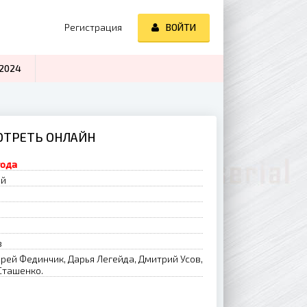
Регистрация
ВОЙТИ
2024
МОТРЕТЬ ОНЛАЙН
года
ий
в
рей Фединчик, Дарья Легейда, Дмитрий Усов,
Сташенко.