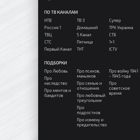
ПО ТВ КАНАЛАМ
НТВ
ТВ 3
Супер
Россия 1
Домашний
ТРК Украина
ТВЦ
5 Канал
СТБ
СТС
Пятница
1+1
Первый Канал
ТНТ
ICTV
ПОДБОРКИ
Про Любовь
Про психов,
Про войну 1941
маньяков
- 1945 года
Про
наследство
Про семью и
Про
отношения
советское
Про ментов и
время
бандитов
Про любовный
треугольник
Про
подростков
Про измену и
предательство