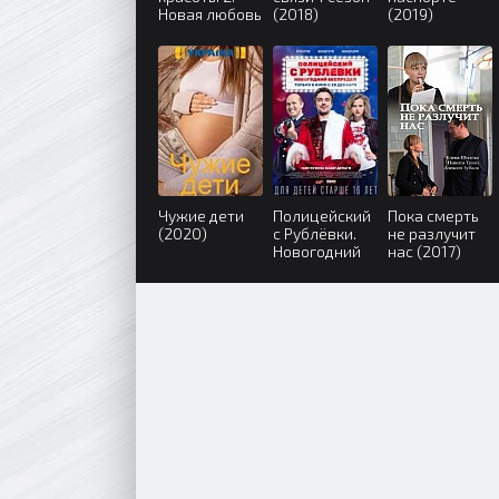
Новая любовь
(2018)
(2019)
(2018)
Чужие дети
Полицейский
Пока смерть
(2020)
с Рублёвки.
не разлучит
Новогодний
нас (2017)
беспредел
(2018)