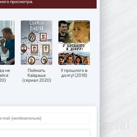
тного просмотра.
да не
Поймать
У прошлого в
айся
Кайдаша
долгу! (2018)
20)
(сериал 2020)