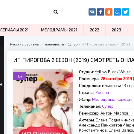
СЕРИАЛЫ 2021
МЕЛОДРАМЫ 2021
2022
2023
Русские сериалы
»
Телеканалы
»
Супер
» ИП Пирогова 2 сезон (2019)
ИП ПИРОГОВА 2 СЕЗОН (2019) СМОТРЕТЬ ОНЛ
Студии:
Yellow Black White
16+
Премьера:
28 октября 2019
ые
Продолжительность:
13 сер
Страны:
Россия
Жанр:
Мелодрама
Комедия
Телеканал:
Супер
Режиссер:
Антон Маслов
Актеры:
Елена Подкаминска
Александр Панкратов-Черны
Константинов, Елена Валюш