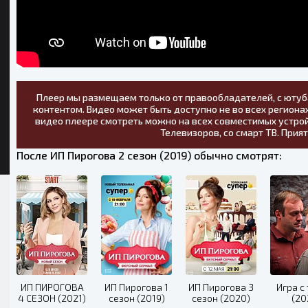
Плеер мы размещаем только от правообладателей, с ютуб
контентом. Видео может быть доступно не во всех регионах
видео плеере смотреть можно на всех совместимых устрой
Телевизоров, со смарт ТВ. Прия
После ИП Пирогова 2 сезон (2019) обычно смотрят:
ИП ПИРОГОВА
ИП Пирогова 1
ИП Пирогова 3
Игра с
4 СЕЗОН (2021)
сезон (2019)
сезон (2020)
(20