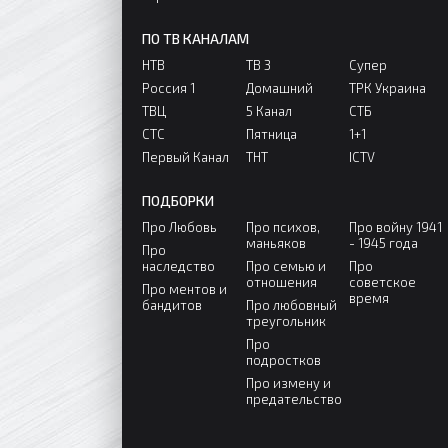
ПО ТВ КАНАЛАМ
НТВ
ТВ 3
Супер
Россия 1
Домашний
ТРК Украина
ТВЦ
5 Канал
СТБ
СТС
Пятница
1+1
Первый Канал
ТНТ
ICTV
ПОДБОРКИ
Про Любовь
Про психов,
Про войну 1941
маньяков
- 1945 года
Про
наследство
Про семью и
Про
отношения
советское
Про ментов и
время
бандитов
Про любовный
треугольник
Про
подростков
Про измену и
предательство