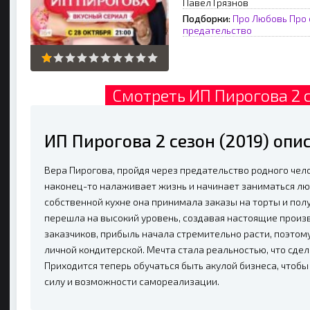
Павел Грязнов
Подборки:
Про Любовь
Про
предательство
Смотреть ИП Пирогова 2 с
ИП Пирогова 2 сезон (2019) оп
Вера Пирогова, пройдя через предательство родного че
наконец-то налаживает жизнь и начинает заниматься лю
собственной кухне она принимала заказы на торты и пол
перешла на высокий уровень, создавая настоящие произ
заказчиков, прибыль начала стремительно расти, поэтом
личной кондитерской. Мечта стала реальностью, что сде
Приходится теперь обучаться быть акулой бизнеса, чтобы
силу и возможности самореализации.