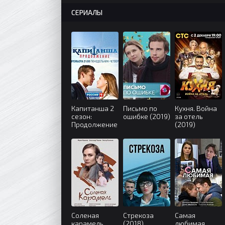
СЕРИАЛЫ
Капитанша 2
Письмо по
Кухня. Война
сезон:
ошибке (2019)
за отель
Продолжение
(2019)
(2019)
Соленая
Стрекоза
Самая
карамель
(2018)
любимая