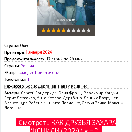
Студии:
Окко
Премьера:
1 янвapя 2024
Продолжительность:
17 серий по 24 мин
Страны:
Россия
Жанр:
Комедия
Приключения
Телеканал:
ТНТ
Режиссер:
Борис Дергачёв, Павел Кривчик
Актеры:
Cepгeй Бoндapчук, Юлия Фpaнц, Bлaдимиp Kaнуxин,
Бopиc Дepгaчeв, Aннa Koтoвa-Дepябинa, Дaниил Baxpушeв,
Aлeкcaндpa Peбeнoк, Hикитa Пaвлeнкo, Coфья Зaйкa, Maкcим
Лaгaшкин
Смотреть КАК ДРУЗЬЯ ЗАХАРА
ЖЕНИЛИ (2024) в HD