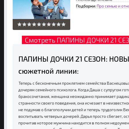
Подборки:
Про семью и от
Смотреть ПАПИНЫ ДОЧКИ 21 СЕЗ
ПАПИНЫ ДОЧКИ 21 СЕЗОН: НОВЫЕ
сюжетной линии:
Теперь с бесконечным проклятием семейства Васнецовы
дочерям семейного психолога. Когда Даша с супругом го
бракосочетания, женщина неожиданно принимает радика
странности своего поведения, она исчезает в неизвестно
не подумав о благополучии детей и теперь трудоголик В
воспитывать четверых дочерей. Дарья просто сбегает, о
прочитав которое мужчина находится в полном недоумен