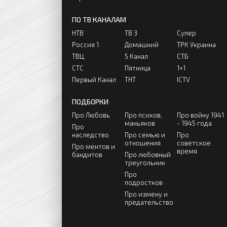
ПО ТВ КАНАЛАМ
НТВ
ТВ 3
Супер
Россия 1
Домашний
ТРК Украина
ТВЦ
5 Канал
СТБ
СТС
Пятница
1+1
Первый Канал
ТНТ
ICTV
ПОДБОРКИ
Про Любовь
Про психов,
Про войну 1941
маньяков
- 1945 года
Про
наследство
Про семью и
Про
отношения
советское
Про ментов и
время
бандитов
Про любовный
треугольник
Про
подростков
Про измену и
предательство