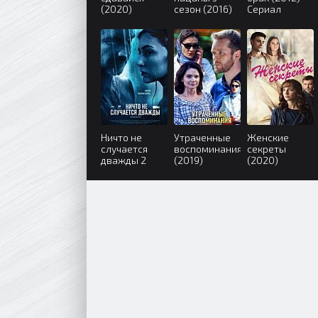
(2020)
сезон (2016)
Сериал
Ничто не
Утраченные
Женские
случается
воспоминания
секреты
дважды 2
(2019)
(2020)
сезон (2020)