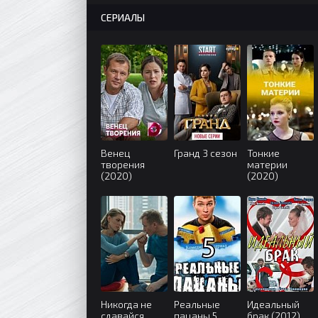
СЕРИАЛЫ
Венец
Гранд 3 сезон
Тонкие
творения
материи
(2020)
(2020)
Никогда не
Реальные
Идеальный
сдавайся
пацаны 5
брак (2012)