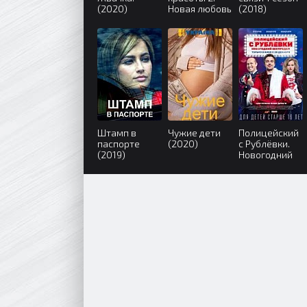
(2020)
Новая любовь
(2018)
(2018)
Штамп в
Чужие дети
Полицейский
паспорте
(2020)
с Рублёвки.
(2019)
Новогодний
беспредел
(2018)