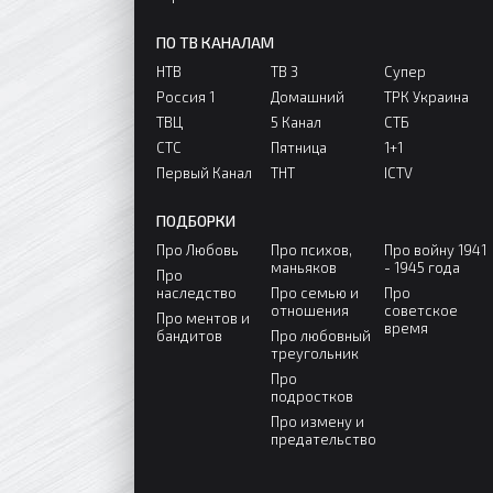
ПО ТВ КАНАЛАМ
НТВ
ТВ 3
Супер
Россия 1
Домашний
ТРК Украина
ТВЦ
5 Канал
СТБ
СТС
Пятница
1+1
Первый Канал
ТНТ
ICTV
ПОДБОРКИ
Про Любовь
Про психов,
Про войну 1941
маньяков
- 1945 года
Про
наследство
Про семью и
Про
отношения
советское
Про ментов и
время
бандитов
Про любовный
треугольник
Про
подростков
Про измену и
предательство