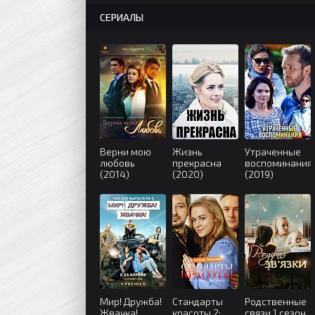
СЕРИАЛЫ
Верни мою
Жизнь
Утраченные
любовь
прекрасна
воспоминания
(2014)
(2020)
(2019)
Мир! Дружба!
Стандарты
Родственные
Жвачка!
красоты 2:
связи 1 сезон