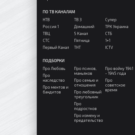
ПО ТВ КАНАЛАМ
НТВ
ТВ 3
Супер
Россия 1
Домашний
ТРК Украина
ТВЦ
5 Канал
СТБ
СТС
Пятница
1+1
Первый Канал
ТНТ
ICTV
ПОДБОРКИ
Про Любовь
Про психов,
Про войну 1941
маньяков
- 1945 года
Про
наследство
Про семью и
Про
отношения
советское
Про ментов и
время
бандитов
Про любовный
треугольник
Про
подростков
Про измену и
предательство