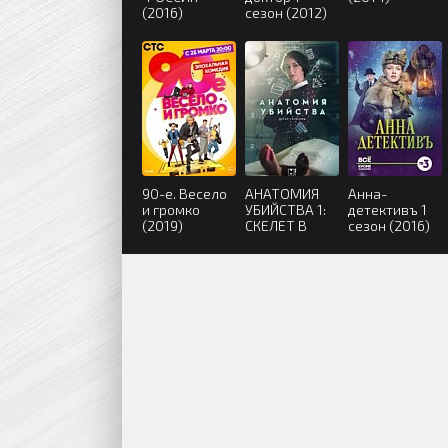
(2016)
сезон (2012)
90-е. Весело
АНАТОМИЯ
Анна-
и громко
УБИЙСТВА 1:
детективъ 1
(2019)
СКЕЛЕТ В
сезон (2016)
ШКАФУ (2019)