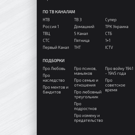
ПО ТВ КАНАЛАМ
НТВ
ТВ 3
Супер
Россия 1
Домашний
ТРК Украина
ТВЦ
5 Канал
СТБ
СТС
Пятница
1+1
Первый Канал
ТНТ
ICTV
ПОДБОРКИ
Про Любовь
Про психов,
Про войну 1941
маньяков
- 1945 года
Про
наследство
Про семью и
Про
отношения
советское
Про ментов и
время
бандитов
Про любовный
треугольник
Про
подростков
Про измену и
предательство