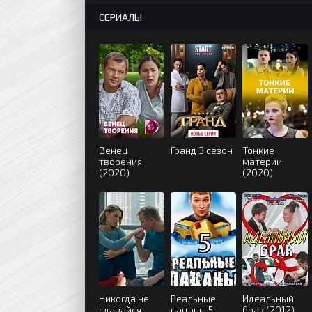
СЕРИАЛЫ
Венец
Гранд 3 сезон
Тонкие
творения
материи
(2020)
(2020)
Никогда не
Реальные
Идеальный
сдавайся
пацаны 5
брак (2012)