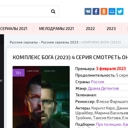
СЕРИАЛЫ 2021
МЕЛОДРАМЫ 2021
2022
2023
Русские сериалы
»
Русские сериалы 2023
» КОМПЛЕКС БОГА (2023)
КОМПЛЕКС БОГА (2023) 4 СЕРИЯ СМОТРЕТЬ 
Премьера:
3 февраля 2023
18+
Продолжительность:
5 сери
ые
Страны:
Россия
Жанр:
Драма
Детектив
Телеканал:
Режиссер:
Флюза Фархшат
Актеры:
Кирилл Кяро, Дани
Шрайбер, Марина Васильева
Тройник, Таисия Котова, Е
Подборки:
Про полицию, ба