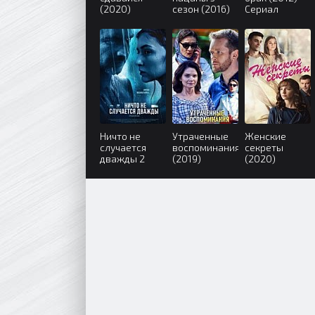
(2020)
сезон (2016)
Сериал
Ничто не
Утраченные
Женские
случается
воспоминания
секреты
дважды 2
(2019)
(2020)
сезон (2020)