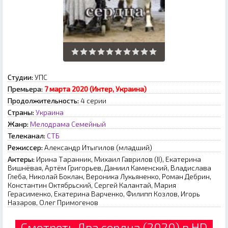
Студии:
УПС
Премьера:
7 марта 2020 (Интер, Украина)
Продолжительность:
4 серии
Страны:
Украина
Жанр:
Мелодрама
Семейный
Телеканал:
СТБ
Режиссер:
Александр Итыгилов (младший)
Актеры:
Ирина Таранник, Михаил Гаврилов (II), Екатерина
Вишнёвая, Артём Григорьев, Даниил Каменский, Владислава
Глеба, Николай Боклан, Вероника Лукьяненко, Роман Дебрин,
Константин Октябрьский, Сергей Калантай, Мария
Герасименко, Екатерина Варченко, Филипп Козлов, Игорь
Назаров, Олег Примогенов
Смотреть Два сердца (2020) в HD