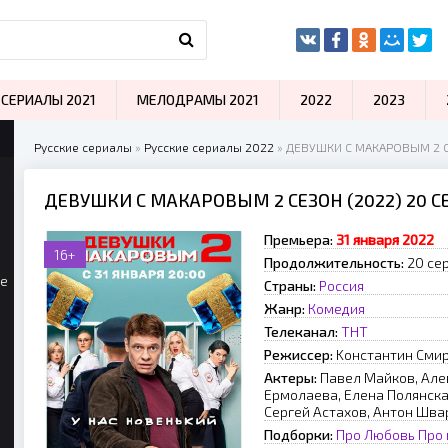
СЕРИАЛЫ 2021
МЕЛОДРАМЫ 2021
2022
2023
Русские сериалы
»
Русские сериалы 2022
» ДЕВУШКИ С МАКАРОВЫМ 2 С
ДЕВУШКИ С МАКАРОВЫМ 2 СЕЗОН (2022) 20 
Премьера:
З1 янвapя 2022
16+
Продолжительность:
20 сер
ые
Страны:
Россия
Жанр:
Комедия
Телеканал:
ТНТ
Режиссер:
Koнcтaнтин Cми
Актеры:
Пaвeл Maйкoв, Aлe
Epмoлaeвa, Eлeнa Пoлянcкaя
Cepгeй Acтaxoв, Aнтoн Швa
Подборки:
Про Любовь
Про 