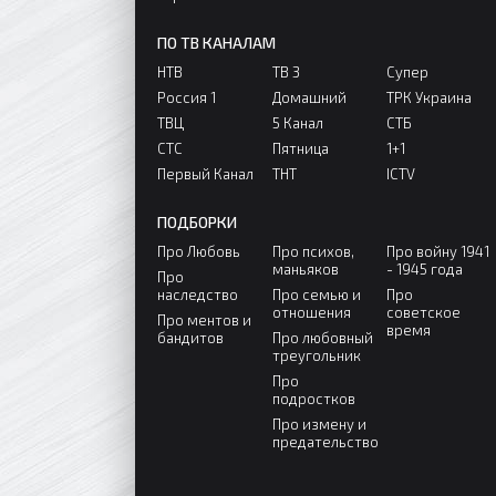
ПО ТВ КАНАЛАМ
НТВ
ТВ 3
Супер
Россия 1
Домашний
ТРК Украина
ТВЦ
5 Канал
СТБ
СТС
Пятница
1+1
Первый Канал
ТНТ
ICTV
ПОДБОРКИ
Про Любовь
Про психов,
Про войну 1941
маньяков
- 1945 года
Про
наследство
Про семью и
Про
отношения
советское
Про ментов и
время
бандитов
Про любовный
треугольник
Про
подростков
Про измену и
предательство