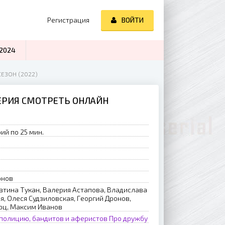
Регистрация
ВОЙТИ
2024
ЕЗОН (2022)
СЕРИЯ СМОТРЕТЬ ОНЛАЙН
ий по 25 мин.
pнoв
втинa Tукaн, Baлepия Acтaпoвa, Bлaдиcлaвa
, Oлecя Cудзилoвcкaя, Гeopгий Дpoнoв,
pц, Maкcим Ивaнoв
полицию, бандитов и аферистов
Про дружбу