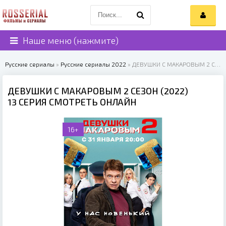
Наше меню (нажмите)
Русские сериалы
»
Русские сериалы 2022
» ДЕВУШКИ С МАКАРОВЫМ 2 СЕЗОН (2022)
ДЕВУШКИ С МАКАРОВЫМ 2 СЕЗОН (2022)
13 СЕРИЯ СМОТРЕТЬ ОНЛАЙН
16+