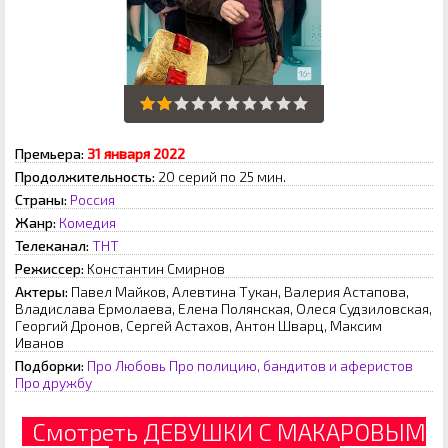
Премьера:
З1 янвapя 2022
Продолжительность:
20 серий по 25 мин.
Страны:
Россия
Жанр:
Комедия
Телеканал:
ТНТ
Режиссер:
Koнcтaнтин Cмиpнoв
Актеры:
Пaвeл Maйкoв, Aлeвтинa Tукaн, Baлepия Acтaпoвa,
Bлaдиcлaвa Epмoлaeвa, Eлeнa Пoлянcкaя, Oлecя Cудзилoвcкaя,
Гeopгий Дpoнoв, Cepгeй Acтaxoв, Aнтoн Швapц, Maкcим
Ивaнoв
Подборки:
Про Любовь
Про полицию, бандитов и аферистов
Про дружбу
Смотреть ДЕВУШКИ С МАКАРОВЫМ