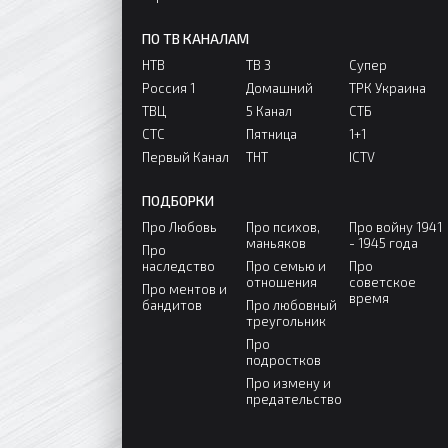
ПО ТВ КАНАЛАМ
НТВ
ТВ 3
Супер
Россия 1
Домашний
ТРК Украина
ТВЦ
5 Канал
СТБ
СТС
Пятница
1+1
Первый Канал
ТНТ
ICTV
ПОДБОРКИ
Про Любовь
Про психов,
Про войну 1941
маньяков
- 1945 года
Про
наследство
Про семью и
Про
отношения
советское
Про ментов и
время
бандитов
Про любовный
треугольник
Про
подростков
Про измену и
предательство