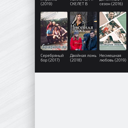
(2019)
СКЕЛЕТ В
сезон (2016)
ШКАФУ (2019)
Серебряный
Двойная ложь
Несмешная
бор (2017)
(2018)
любовь (2019)