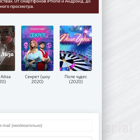
ствах. От смартфонов iPhone и Андроид, до
тного просмотра.
 Айза
Секрет (шоу
Поле чудес
20)
2020)
(2020)