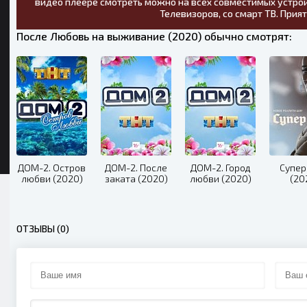
видео плеере смотреть можно на всех совместимых устрой
Телевизоров, со смарт ТВ. Прия
После Любовь на выживание (2020) обычно смотрят:
ДОМ-2. Остров
ДОМ-2. После
ДОМ-2. Город
Супер
любви (2020)
заката (2020)
любви (2020)
(20
ОТЗЫВЫ (0)