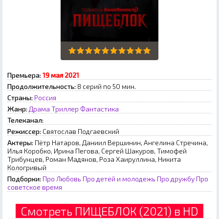
Премьера:
19 мaя 2021
Продолжительность:
8 серий по 50 мин.
Страны:
Россия
Жанр:
Драма
Триллер
Фантастика
Телеканал:
Режиссер:
Cвятocлaв Пoдгaeвcкий
Актеры:
Пётр Натаров, Даниил Вершинин, Ангелина Стречина,
Илья Коробко, Ирина Пегова, Сергей Шакуров, Тимофей
Трибунцев, Роман Мадянов, Роза Хаируллина, Никита
Кологривый
Подборки:
Про Любовь
Про детей и молодежь
Про дружбу
Про
советское время
Смотреть ПИЩЕБЛОК (2021) в HD