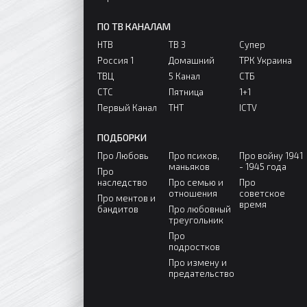
ПО ТВ КАНАЛАМ
НТВ
ТВ 3
Супер
Россия 1
Домашний
ТРК Украина
ТВЦ
5 Канал
СТБ
СТС
Пятница
1+1
Первый Канал
ТНТ
ICTV
ПОДБОРКИ
Про Любовь
Про психов,
Про войну 1941
маньяков
- 1945 года
Про
наследство
Про семью и
Про
отношения
советское
Про ментов и
время
бандитов
Про любовный
треугольник
Про
подростков
Про измену и
предательство