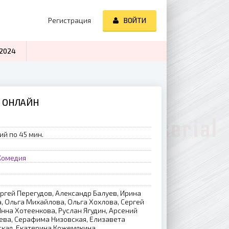
Регистрация
ВОЙТИ
2024
Ь ОНЛАЙН
ий по 45 мин.
Комедия
ч
ргей Перегудов, Александр Балуев, Ирина
, Ольга Михайлова, Ольга Хохлова, Сергей
Инна Хотеенкова, Руслан Ягудин, Арсений
ева, Серафима Низовская, Елизавета
ская, Екатерина Кожемякина