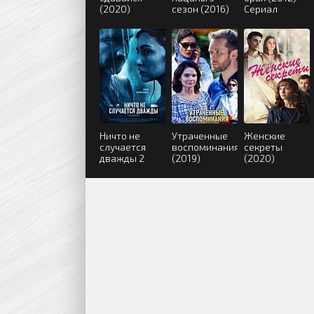
(2020)
сезон (2016)
Сериал
Ничто не
Утраченные
Женские
случается
воспоминания
секреты
дважды 2
(2019)
(2020)
сезон (2020)