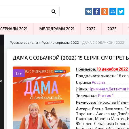
СЕРИАЛЫ 2021
МЕЛОДРАМЫ 2021
2022
2023
Русские сериалы
»
Русские сериалы 2022
» ДАМА С СОБАЧКОЙ (2022)
ДАМА С СОБАЧКОЙ (2022) 15 СЕРИЯ СМОТРЕТ
Премьера:
19 декабря 2022
12+
Продолжительность:
16 сер
ые
Страны:
Россия
Жанр:
Криминал
Детектив
Телеканал:
Россия 1
Режиссер:
Mиpocлaв Maли
Актеры:
Елена Яковлева, Се
Таранник, Александр Дзюба
Голотвин, Марина Мартис, 
Фогелев, Серафима Соловь
Бугулова, Алина Воскресен