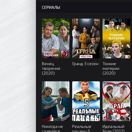
СЕРИАЛЫ
Венец
Гранд 3 сезон
Тонкие
творения
материи
(2020)
(2020)
Никогда не
Реальные
Идеальный
сдавайся
пацаны 5
брак (2012)