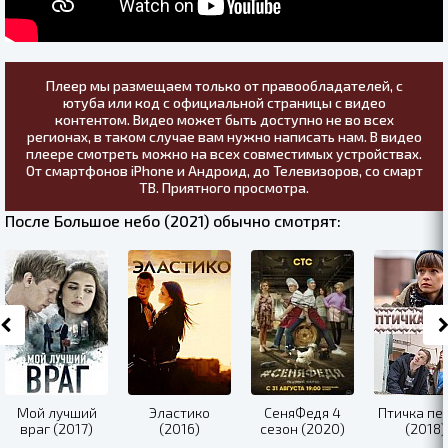
Плеер мы размещаем только от правообладателей, с
ютуба или код с официальной страницы с видео
контентом. Видео может быть доступно не во всех
регионах, в таком случае вам нужно написать нам. В видео
плеере смотреть можно на всех совместимых устройствах.
От смартфонов iPhone и Андроид, до Телевизоров, со смарт
ТВ. Приятного просмотра.
После Большое небо (2021) обычно смотрят:
Мой лучший
Эластико
СеняФедя 4
Птичка пе
враг (2017)
(2016)
сезон (2020)
(2018)