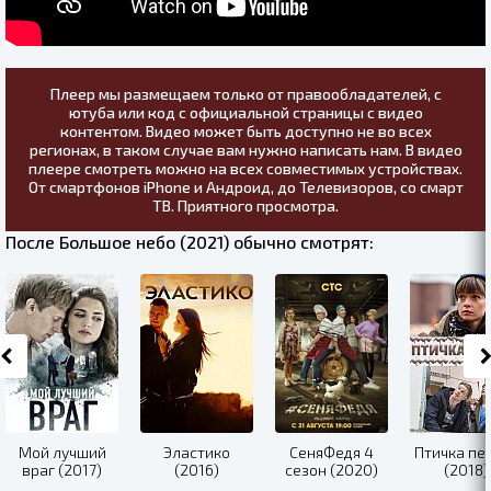
Плеер мы размещаем только от правообладателей, с
ютуба или код с официальной страницы с видео
контентом. Видео может быть доступно не во всех
регионах, в таком случае вам нужно написать нам. В видео
плеере смотреть можно на всех совместимых устройствах.
От смартфонов iPhone и Андроид, до Телевизоров, со смарт
ТВ. Приятного просмотра.
После Большое небо (2021) обычно смотрят:
Мой лучший
Эластико
СеняФедя 4
Птичка пе
враг (2017)
(2016)
сезон (2020)
(2018)