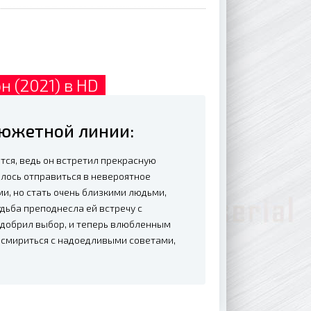
н (2021) в HD
 сюжетной линии:
ся, ведь он встретил прекрасную
лось отправиться в невероятное
и, но стать очень близкими людьми,
дьба преподнесла ей встречу с
одобрил выбор, и теперь влюбленным
я смириться с надоедливыми советами,