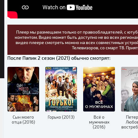
Плеер мы размещаем только от правообладателей, с ютуб
контентом. Видео может быть доступно не во всех регионах
видео плеере смотреть можно на всех совместимых устрой
Телевизоров, со смарт ТВ. Прия
После Папик 2 сезон (2021) обычно смотрят:
Сын моего
Горько (2013)
Всё о
Петер
отца (2016)
мужчинах
Любов
(2016)
востре
(20