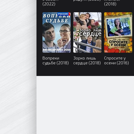
(2022)
(2018)
Вопреки
Зорко лишь
Спросите у
судьбе (2018)
сердце (2018)
осени (2016)