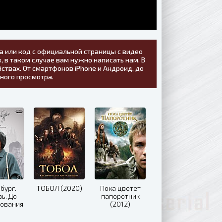
а или код с официальной страницы с видео
, в таком случае вам нужно написать нам. В
ствах. От смартфонов iPhone и Андроид, до
тного просмотра.
бург.
ТОБОЛ (2020)
Пока цветет
ь. До
папоротник
бования
(2012)
19)