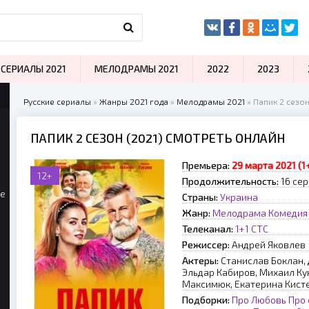
СЕРИАЛЫ 2021
МЕЛОДРАМЫ 2021
2022
2023
Русские сериалы
»
Жанры 2021 года
»
Мелодрамы 2021
» Папик 2 сезон
ПАПИК 2 СЕЗОН (2021) СМОТРЕТЬ ОНЛАЙН
Премьера:
29 марта 2021 (1+
12+
Продолжительность:
16 се
ые
Страны:
Украина
Жанр:
Мелодрама
Комедия
Телеканал:
1+1
СТС
Режиссер:
Андрей Яковлев
Актеры:
Станислав Боклан,
Эльдар Кабиров, Михаил Ку
Максимюк, Екатерина Кисте
Подборки:
Про Любовь
Про