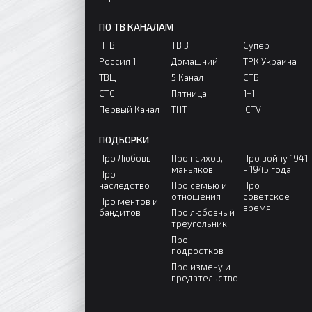
ПО ТВ КАНАЛАМ
НТВ
ТВ 3
Супер
Россия 1
Домашний
ТРК Украина
ТВЦ
5 Канал
СТБ
СТС
Пятница
1+1
Первый Канал
ТНТ
ICTV
ПОДБОРКИ
Про Любовь
Про психов,
Про войну 1941
маньяков
- 1945 года
Про
наследство
Про семью и
Про
отношения
советское
Про ментов и
время
бандитов
Про любовный
треугольник
Про
подростков
Про измену и
предательство