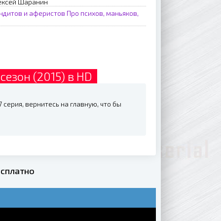
лексей Шаранин
ндитов и аферистов
Про психов, маньяков,
сезон (2015) в HD
 серия, вернитесь на главную, что бы
есплатно