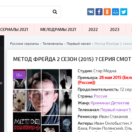
СЕРИАЛЫ 2021
МЕЛОДРАМЫ 2021
2022
2023
Русские сериалы
»
Телеканалы
»
Первый канал
» Метод Фрейда 2 сезон
МЕТОД ФРЕЙДА 2 СЕЗОН (2015) 7 СЕРИЯ СМО
Студии:
Стар Медиа
16+
Премьера:
28 мая 2015 (Бел
(Россия))
ые
Продолжительность:
12 се
Страны:
Россия
Жанр:
Криминал
Детектив
Телеканал:
Первый канал
5
Режиссер:
Иван Стаханов
Актеры:
Иван Охлобыстин, 
Ваха, Роман Полянский, Оль