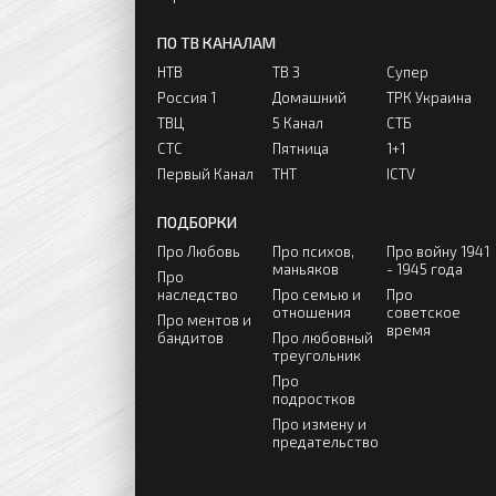
ПО ТВ КАНАЛАМ
НТВ
ТВ 3
Супер
Россия 1
Домашний
ТРК Украина
ТВЦ
5 Канал
СТБ
СТС
Пятница
1+1
Первый Канал
ТНТ
ICTV
ПОДБОРКИ
Про Любовь
Про психов,
Про войну 1941
маньяков
- 1945 года
Про
наследство
Про семью и
Про
отношения
советское
Про ментов и
время
бандитов
Про любовный
треугольник
Про
подростков
Про измену и
предательство