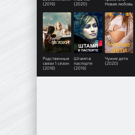
(2019)
(2020)
Новая любовь
(2018)
Родственные
Штамп в
Чужие дети
связи 1 сезон
паспорте
(2020)
(2018)
(2019)