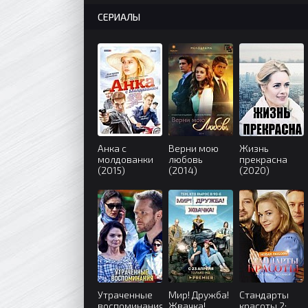
СЕРИАЛЫ
Анка с
Верни мою
Жизнь
молдованки
любовь
прекрасна
(2015)
(2014)
(2020)
Утраченные
Мир! Дружба!
Стандарты
воспоминания
Жвачка!
красоты 2: