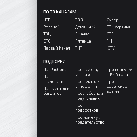
ПО ТВ КАНАЛАМ
НТВ
ТВ 3
Супер
Россия 1
Домашний
ТРК Украина
ТВЦ
5 Канал
СТБ
СТС
Пятница
1+1
Первый Канал
ТНТ
ICTV
ПОДБОРКИ
Про Любовь
Про психов,
Про войну 1941
маньяков
- 1945 года
Про
наследство
Про семью и
Про
отношения
советское
Про ментов и
время
бандитов
Про любовный
треугольник
Про
подростков
Про измену и
предательство