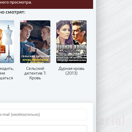
тного просмотра.
о смотрят:
ходить,
Сельский
Дурная кровь
емя
детектив 7:
(2013)
щаться
Кровь
20)
рифмуется с
любовью
(2021)