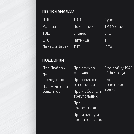
ПО ТВ КАНАЛАМ
НТВ
ТВ 3
Супер
Россия 1
Домашний
ТРК Украина
ТВЦ
5 Канал
СТБ
СТС
Пятница
1+1
Первый Канал
ТНТ
ICTV
ПОДБОРКИ
Про Любовь
Про психов,
Про войну 1941
маньяков
- 1945 года
Про
наследство
Про семью и
Про
отношения
советское
Про ментов и
время
бандитов
Про любовный
треугольник
Про
подростков
Про измену и
предательство