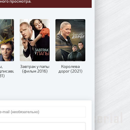
тного просмотра.
ы,
Завтрак у папы
Королева
дписавшиеся
(фильм 2016)
дорог (2021)
81)