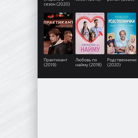
сезон (2020)
Практикант
Любовь по
Родственнички
(2019)
найму (2018)
(2020)