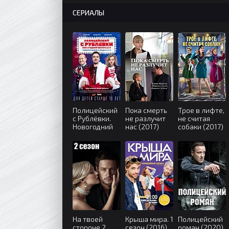
СЕРИАЛЫ
Полицейский
Пока смерть
Трое в лифте,
с Рублёвки.
не разлучит
не считая
Новогодний
нас (2017)
собаки (2017)
беспредел
(2018)
На твоей
Крыша мира. 1
Полицейский
стороне 2
сезон (2016)
роман (2020)