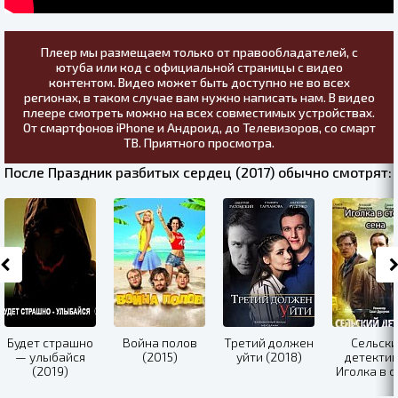
Плеер мы размещаем только от правообладателей, с
ютуба или код с официальной страницы с видео
контентом. Видео может быть доступно не во всех
регионах, в таком случае вам нужно написать нам. В видео
плеере смотреть можно на всех совместимых устройствах.
От смартфонов iPhone и Андроид, до Телевизоров, со смарт
ТВ. Приятного просмотра.
После Праздник разбитых сердец (2017) обычно смотрят:
Будет страшно
Война полов
Третий должен
Сельск
— улыбайся
(2015)
уйти (2018)
детектив
(2019)
Иголка в с
сена (20